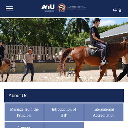
中文
1
2
3
4
5
6
7
About Us
Message from the
Introduction of
International
Principal
IHP
Accreditation
Campus