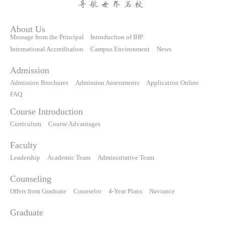
About Us
Message from the Principal
Introduction of IHP
International Accreditation
Campus Environment
News
Admission
Admission Brochures
Admission Assessments
Application Online
FAQ
Course Introduction
Curriculum
Course Advantages
Faculty
Leadership
Academic Team
Administrative Team
Counseling
Offers from Graduate
Counselor
4-Year Plans
Naviance
Graduate